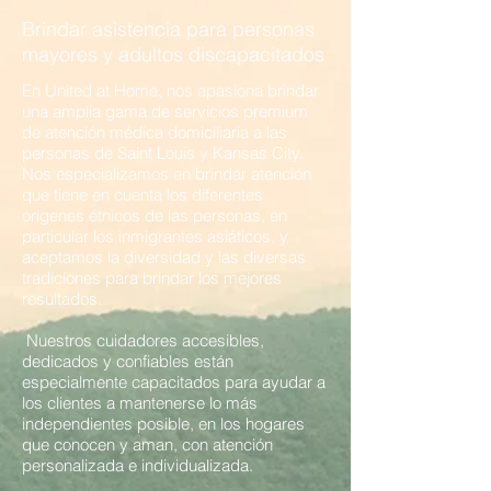
Brindar asistencia para personas
mayores y adultos discapacitados
En United at Home, nos apasiona brindar
una amplia gama de servicios premium
de atención médica domiciliaria a las
personas de Saint Louis y Kansas City.
Nos especializamos en brindar atención
que tiene en cuenta los diferentes
orígenes étnicos de las personas, en
particular los inmigrantes asiáticos, y
aceptamos la diversidad y las diversas
tradiciones para brindar los mejores
resultados.
​
Nuestros cuidadores accesibles,
dedicados y confiables están
especialmente capacitados para ayudar a
los clientes a mantenerse lo más
independientes posible, en los hogares
que conocen y aman, con atención
personalizada e individualizada.