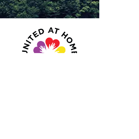
Navigate
Services
About Us
Mission
Contact